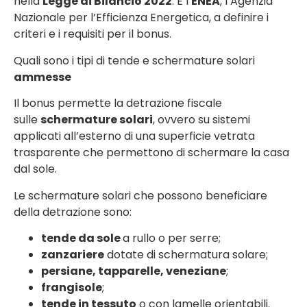
nella
Legge di Bilancio 2022
. È l’
ENEA
, l’Agenzia
Nazionale per l’Efficienza Energetica, a definire i
criteri e i requisiti per il bonus.
Quali sono i tipi di tende e schermature solari
ammesse
Il bonus permette la detrazione fiscale
sulle
schermature solari
, ovvero su sistemi
applicati all’esterno di una superficie vetrata
trasparente che permettono di schermare la casa
dal sole.
Le schermature solari che possono beneficiare
della detrazione sono:
tende da sole
a rullo o per serre;
zanzariere
dotate di schermatura solare;
persiane, tapparelle, veneziane
;
frangisole
;
tende in tessuto
o con lamelle orientabili.