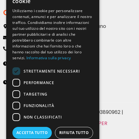
cookie
Contatti
Utilizziamo i cookie per personalizzare
contenuti, annunci e per analizzare il nostro
traffico. Condividiamo inoltre informazioni
Via Emilia, 13 20090 Buccinasco – Milano
sul tuo utilizzo del nostro sito con i nostri
partner pubblicitari e di analisi che
info@solartendemilano.it
potrebbero combinarle con altre
informazioni che hai fornito loro o che
+ 39 0239 931 187
hanno raccolto dal tuo utilizzo dei loro
servizi.
Informativa sulla privacy
Lunedì-Venerdì
8:30 - 12:30 e 14:00 - 18:00
STRETTAMENTE NECESSARI
Sabato
PERFORMANCE
9:00 - 12:00 (solo su appuntamento)
TARGETING
FUNZIONALITÀ
© 2024 Solartende SRL | P.IVA 07393890962 |
NON CLASSIFICATI
MADE WITH
BY WHITE PAPER
Privacy & Cookie Policy
ACCETTA TUTTO
RIFIUTA TUTTO