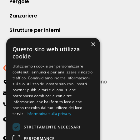
Pergole
Zanzariere
Strutture per interni
×
Strutture per esterni
Questo sito web utilizza
cookie
Contatti
Utilizziamo i cookie per personalizzare
contenuti, annunci e per analizzare il nostro
traffico. Condividiamo inoltre informazioni
Via Emilia, 13 20090 Buccinasco – Milano
sul tuo utilizzo del nostro sito con i nostri
partner pubblicitari e di analisi che
info@solartendemilano.it
potrebbero combinarle con altre
informazioni che hai fornito loro o che
+ 39 0239 931 187
hanno raccolto dal tuo utilizzo dei loro
servizi.
Informativa sulla privacy
Lunedì-Venerdì
8:30 - 12:30 e 14:00 - 18:00
STRETTAMENTE NECESSARI
Sabato
PERFORMANCE