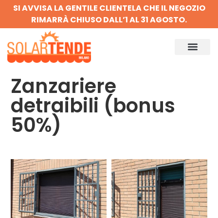
SI AVVISA LA GENTILE CLIENTELA CHE IL NEGOZIO
RIMARRÀ CHIUSO DALL’1 AL 31 AGOSTO.
Zanzariere
detraibili (bonus
50%)