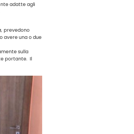
nte adatte agli
.
a,
prevedono
no avere una o due
ttamente sulla
e portante. Il