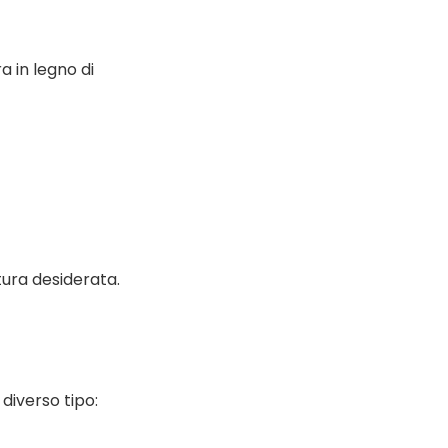
a in legno di
tura desiderata.
diverso tipo: