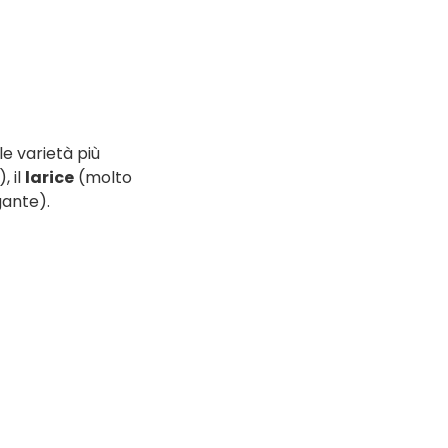
le varietà più
, il
larice
(molto
gante).