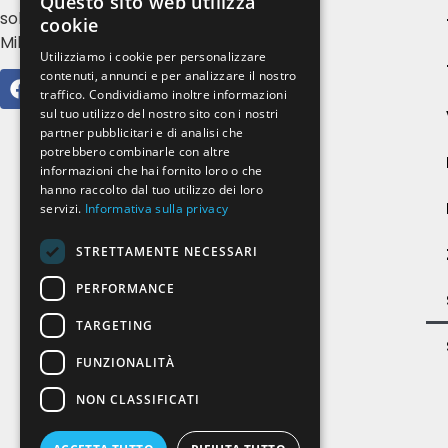
Questo sito web utilizza
sole, serramenti e zanzariere a
cookie
Milano e provincia
Utilizziamo i cookie per personalizzare
contenuti, annunci e per analizzare il nostro
traffico. Condividiamo inoltre informazioni
sul tuo utilizzo del nostro sito con i nostri
partner pubblicitari e di analisi che
potrebbero combinarle con altre
informazioni che hai fornito loro o che
hanno raccolto dal tuo utilizzo dei loro
servizi.
Informativa sulla privacy
STRETTAMENTE NECESSARI
PERFORMANCE
TARGETING
FUNZIONALITÀ
NON CLASSIFICATI