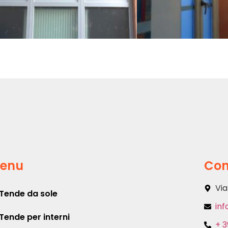
enu
Con
Via
Tende da sole
inf
Tende per interni
+ 3