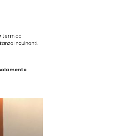
io termico
tanza inquinanti.
solamento