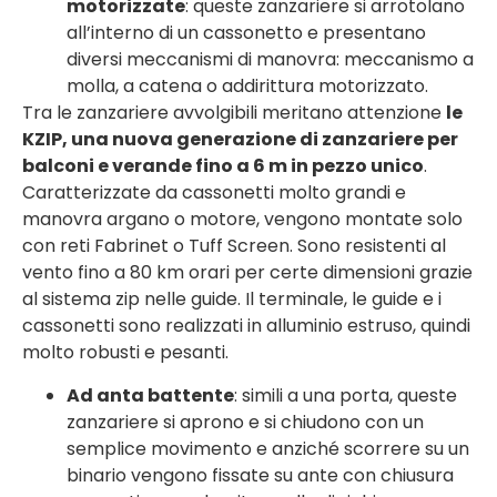
motorizzate
: queste zanzariere si arrotolano
all’interno di un cassonetto e presentano
diversi meccanismi di manovra: meccanismo a
molla, a catena o addirittura motorizzato.
Tra le zanzariere avvolgibili meritano attenzione
le
KZIP, una nuova generazione di zanzariere per
balconi e verande fino a 6 m in pezzo unico
.
Caratterizzate da cassonetti molto grandi e
manovra argano o motore, vengono montate solo
con reti Fabrinet o Tuff Screen. Sono resistenti al
vento fino a 80 km orari per certe dimensioni grazie
al sistema zip nelle guide. Il terminale, le guide e i
cassonetti sono realizzati in alluminio estruso, quindi
molto robusti e pesanti.
Ad anta battente
: simili a una porta, queste
zanzariere si aprono e si chiudono con un
semplice movimento e anziché scorrere su un
binario vengono fissate su ante con chiusura