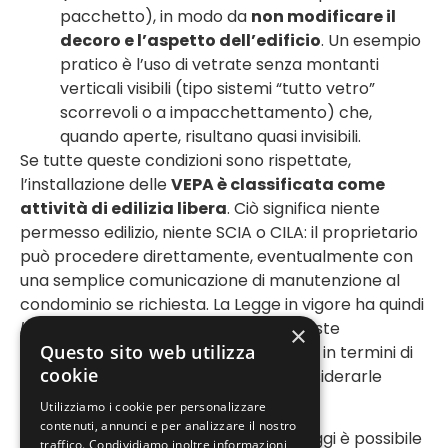
pacchetto), in modo da
non modificare il
decoro e l’aspetto dell’edificio
. Un esempio
pratico è l’uso di vetrate senza montanti
verticali visibili (tipo sistemi “tutto vetro”
scorrevoli o a impacchettamento) che,
quando aperte, risultano quasi invisibili.
Se tutte queste condizioni sono rispettate,
l’installazione delle
VEPA è classificata come
attività di edilizia libera
. Ciò significa niente
permesso edilizio, niente SCIA o CILA: il proprietario
può procedere direttamente, eventualmente con
una semplice comunicazione di manutenzione al
condominio se richiesta. La Legge in vigore ha quindi
liberalizzato
sotto il profilo edilizio queste
×
Questo sito web utilizza
installazioni, riconoscendone i benefici in termini di
cookie
efficienza energetica senza però considerarle
ampliamenti.
Utilizziamo i cookie per personalizzare
contenuti, annunci e per analizzare il nostro
In sintesi, grazie alla Legge 142/2022 oggi è possibile
traffico. Condividiamo inoltre informazioni