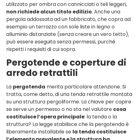
utilizzato per ombra con cannicciati o teli leggeri,
non richiede alcun titolo edilizio
. Anche una
pergola addossata ad un fabbricato, che copra ad
esempio un terrazzo con sole liste in legno o
alluminio distanziate (senza creare un vero tetto),
può essere eseguita senza permessi, purché
rispetti i requisiti di cui sopra.
Pergotende e coperture di
arredo retrattili
La
pergotenda
merita particolare attenzione. Si
tratta, come detto, di una tenda retrattile montata
su una struttura pergoliforme. La chiave per capire
se serve un permesso o no sta nel valutare
cosa
costituisce l’opera principale
: la tenda o la
struttura? La legge stabilisce che la pergotenda è
liberamente installabile se
la tenda costituisce
l’elemento prevalente e la struttura ha