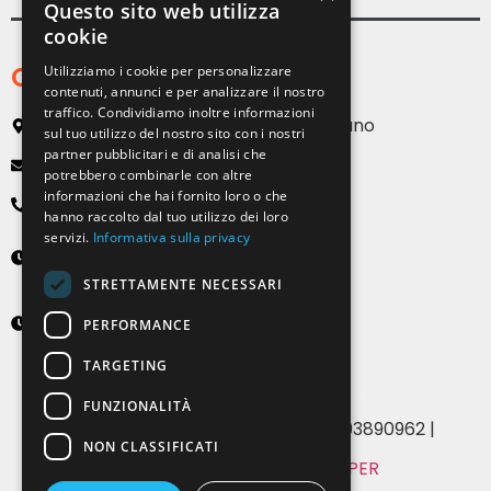
Questo sito web utilizza
cookie
Contatti
Utilizziamo i cookie per personalizzare
contenuti, annunci e per analizzare il nostro
traffico. Condividiamo inoltre informazioni
Via Emilia, 13 20090 Buccinasco – Milano
sul tuo utilizzo del nostro sito con i nostri
partner pubblicitari e di analisi che
info@solartendemilano.it
potrebbero combinarle con altre
informazioni che hai fornito loro o che
+ 39 0239 931 187
hanno raccolto dal tuo utilizzo dei loro
servizi.
Informativa sulla privacy
Lunedì-Venerdì
8:30 - 12:30 e 14:00 - 18:00
STRETTAMENTE NECESSARI
Sabato
PERFORMANCE
9:00 - 12:00 (solo su appuntamento)
TARGETING
FUNZIONALITÀ
© 2024 Solartende SRL | P.IVA 07393890962 |
NON CLASSIFICATI
MADE WITH
BY WHITE PAPER