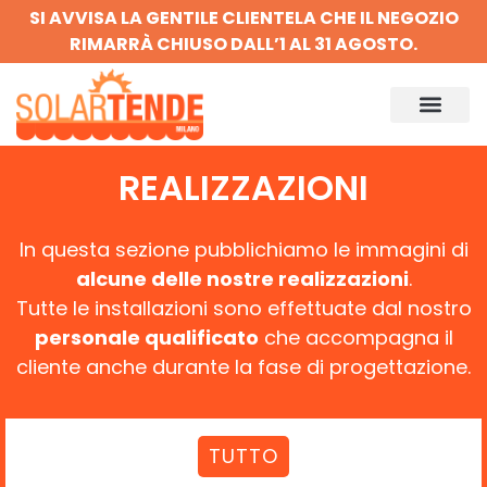
SI AVVISA LA GENTILE CLIENTELA CHE IL NEGOZIO
RIMARRÀ CHIUSO DALL’1 AL 31 AGOSTO.
REALIZZAZIONI
In questa sezione pubblichiamo le immagini di
alcune delle nostre realizzazioni
.
Tutte le installazioni sono effettuate dal nostro
personale qualificato
che accompagna il
cliente anche durante la fase di progettazione.
TUTTO