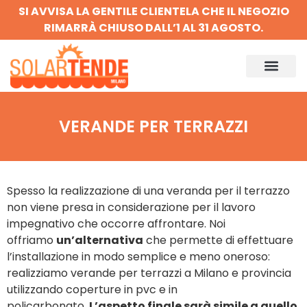
SI AVVISA LA GENTILE CLIENTELA CHE IL NEGOZIO
RIMARRÀ CHIUSO DALL’1 AL 31 AGOSTO.
VERANDE PER TERRAZZI
Spesso la realizzazione di una veranda per il terrazzo
non viene presa in considerazione per il lavoro
impegnativo che occorre affrontare. Noi
offriamo
un’alternativa
che permette di effettuare
l’installazione in modo semplice e meno oneroso:
realizziamo verande per terrazzi a Milano e provincia
utilizzando coperture in pvc e in
policarbonato.
L’aspetto finale sarà simile a quello