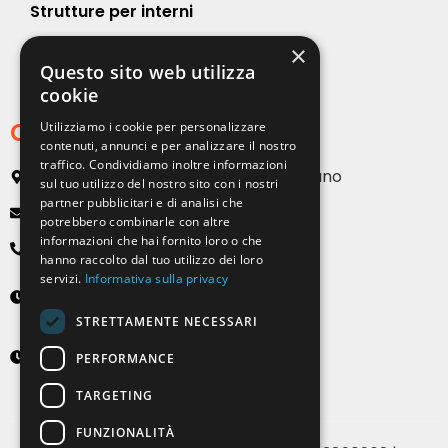
Strutture per interni
×
Strutture per esterni
Questo sito web utilizza
cookie
Contatti
Utilizziamo i cookie per personalizzare
contenuti, annunci e per analizzare il nostro
traffico. Condividiamo inoltre informazioni
Via Emilia, 13 20090 Buccinasco – Milano
sul tuo utilizzo del nostro sito con i nostri
partner pubblicitari e di analisi che
info@solartendemilano.it
potrebbero combinarle con altre
informazioni che hai fornito loro o che
+ 39 0239 931 187
hanno raccolto dal tuo utilizzo dei loro
servizi.
Informativa sulla privacy
Lunedì-Venerdì
8:30 - 12:30 e 14:00 - 18:00
STRETTAMENTE NECESSARI
Sabato
PERFORMANCE
9:00 - 12:00 (solo su appuntamento)
TARGETING
FUNZIONALITÀ