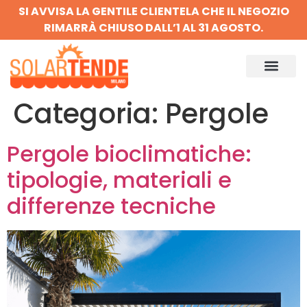
SI AVVISA LA GENTILE CLIENTELA CHE IL NEGOZIO
RIMARRÀ CHIUSO DALL’1 AL 31 AGOSTO.
Categoria:
Pergole
Pergole bioclimatiche:
tipologie, materiali e
differenze tecniche