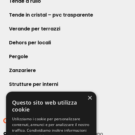
Tende a rullo
Tende in cristal – pvc trasparente
Verande per terrazzi
Dehors per locali
Pergole
Zanzariere
Strutture per interni
×
Strutture per esterni
Questo sito web utilizza
cookie
Contatti
Utilizziamo i cookie per personalizzare
contenuti, annunci e per analizzare il nostro
traffico. Condividiamo inoltre informazioni
Via Emilia, 13 20090 Buccinasco – Milano