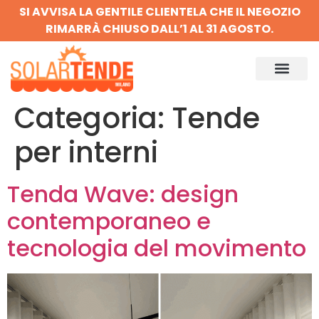
SI AVVISA LA GENTILE CLIENTELA CHE IL NEGOZIO
RIMARRÀ CHIUSO DALL’1 AL 31 AGOSTO.
Categoria:
Tende
per interni
Tenda Wave: design
contemporaneo e
tecnologia del movimento