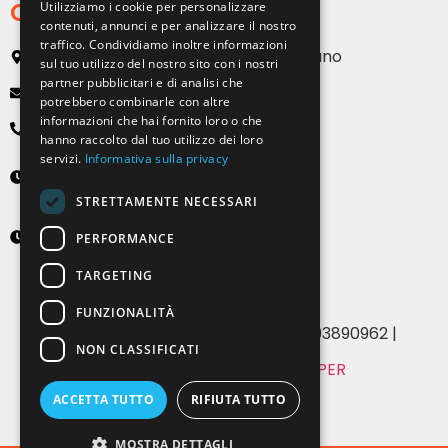
Contatti
Utilizziamo i cookie per personalizzare
contenuti, annunci e per analizzare il nostro
traffico. Condividiamo inoltre informazioni
Via Emilia, 13 20090 Buccinasco – Milano
sul tuo utilizzo del nostro sito con i nostri
partner pubblicitari e di analisi che
info@solartendemilano.it
potrebbero combinarle con altre
informazioni che hai fornito loro o che
+ 39 0239 931 187
hanno raccolto dal tuo utilizzo dei loro
servizi.
Informativa sulla privacy
Lunedì-Venerdì
8:30 - 12:30 e 14:00 - 18:00
STRETTAMENTE NECESSARI
Sabato
PERFORMANCE
9:00 - 12:00 (solo su appuntamento)
TARGETING
FUNZIONALITÀ
© 2024 Solartende SRL | P.IVA 07393890962 |
NON CLASSIFICATI
MADE WITH
BY WHITE PAPER
Privacy & Cookie Policy
ACCETTA TUTTO
RIFIUTA TUTTO
MOSTRA DETTAGLI