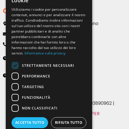
cookie
Contatti
Utilizziamo i cookie per personalizzare
contenuti, annunci e per analizzare il nostro
traffico. Condividiamo inoltre informazioni
Via Emilia, 13 20090 Buccinasco – Milano
sul tuo utilizzo del nostro sito con i nostri
partner pubblicitari e di analisi che
info@solartendemilano.it
potrebbero combinarle con altre
informazioni che hai fornito loro o che
+ 39 0239 931 187
hanno raccolto dal tuo utilizzo dei loro
servizi.
Informativa sulla privacy
Lunedì-Venerdì
8:30 - 12:30 e 14:00 - 18:00
STRETTAMENTE NECESSARI
Sabato
PERFORMANCE
9:00 - 12:00 (solo su appuntamento)
TARGETING
FUNZIONALITÀ
© 2024 Solartende SRL | P.IVA 07393890962 |
NON CLASSIFICATI
MADE WITH
BY WHITE PAPER
Privacy & Cookie Policy
ACCETTA TUTTO
RIFIUTA TUTTO