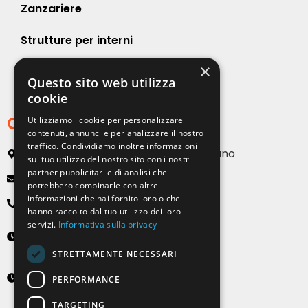
Zanzariere
Strutture per interni
×
Strutture per esterni
Questo sito web utilizza
cookie
Contatti
Utilizziamo i cookie per personalizzare
contenuti, annunci e per analizzare il nostro
traffico. Condividiamo inoltre informazioni
Via Emilia, 13 20090 Buccinasco – Milano
sul tuo utilizzo del nostro sito con i nostri
partner pubblicitari e di analisi che
info@solartendemilano.it
potrebbero combinarle con altre
informazioni che hai fornito loro o che
+ 39 0239 931 187
hanno raccolto dal tuo utilizzo dei loro
servizi.
Informativa sulla privacy
Lunedì-Venerdì
8:30 - 12:30 e 14:00 - 18:00
STRETTAMENTE NECESSARI
Sabato
PERFORMANCE
9:00 - 12:00 (solo su appuntamento)
TARGETING