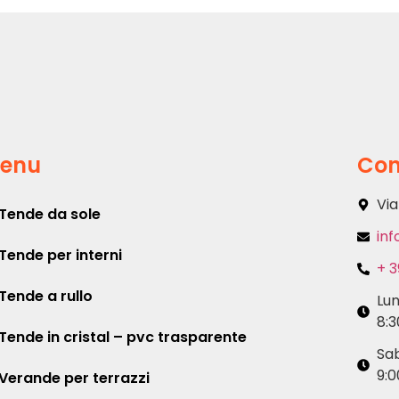
enu
Con
Via
Tende da sole
inf
Tende per interni
+ 3
Tende a rullo
Lu
8:3
Tende in cristal – pvc trasparente
Sa
9:0
Verande per terrazzi