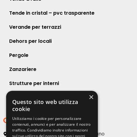
Tende in cristal – pvc trasparente
Verande per terrazzi
Dehors per locali
Pergole
Zanzariere
Strutture per interni
×
Strutture per esterni
Questo sito web utilizza
cookie
Contatti
Utilizziamo i cookie per personalizzare
contenuti, annunci e per analizzare il nostro
traffico. Condividiamo inoltre informazioni
Via Emilia, 13 20090 Buccinasco – Milano
sul tuo utilizzo del nostro sito con i nostri