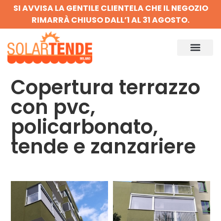
SI AVVISA LA GENTILE CLIENTELA CHE IL NEGOZIO
RIMARRÀ CHIUSO DALL’1 AL 31 AGOSTO.
Copertura terrazzo
con pvc,
policarbonato,
tende e zanzariere