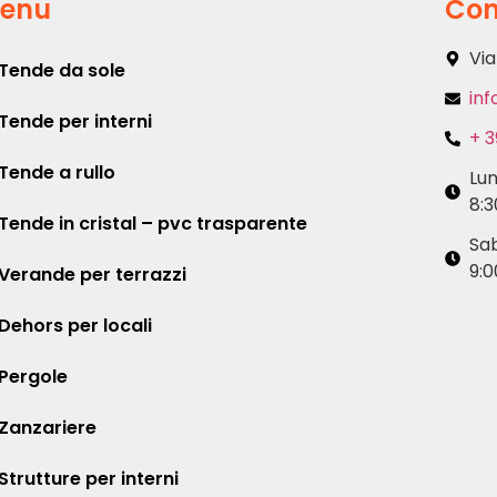
enu
Con
Via
Tende da sole
inf
Tende per interni
+ 3
Tende a rullo
Lu
8:3
Tende in cristal – pvc trasparente
Sa
9:0
Verande per terrazzi
Dehors per locali
Pergole
Zanzariere
Strutture per interni