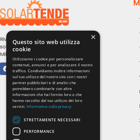
M
×
Rivendita e installazione tende da
Questo sito web utilizza
sole, serramenti e zanzariere a
cookie
Milano e provincia
Utilizziamo i cookie per personalizzare
contenuti, annunci e per analizzare il nostro
traffico. Condividiamo inoltre informazioni
sul tuo utilizzo del nostro sito con i nostri
partner pubblicitari e di analisi che
potrebbero combinarle con altre
informazioni che hai fornito loro o che
hanno raccolto dal tuo utilizzo dei loro
servizi.
Informativa sulla privacy
STRETTAMENTE NECESSARI
PERFORMANCE