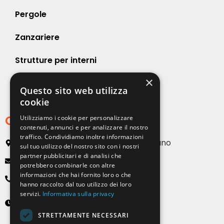
Pergole
Zanzariere
Strutture per interni
×
Strutture per esterni
Questo sito web utilizza
cookie
Contatti
Utilizziamo i cookie per personalizzare
contenuti, annunci e per analizzare il nostro
traffico. Condividiamo inoltre informazioni
Via Emilia, 13 20090 Buccinasco – Milano
sul tuo utilizzo del nostro sito con i nostri
partner pubblicitari e di analisi che
info@solartendemilano.it
potrebbero combinarle con altre
informazioni che hai fornito loro o che
+ 39 0239 931 187
hanno raccolto dal tuo utilizzo dei loro
servizi.
Informativa sulla privacy
Lunedì-Venerdì
8:30 - 12:30 e 14:00 - 18:00
STRETTAMENTE NECESSARI