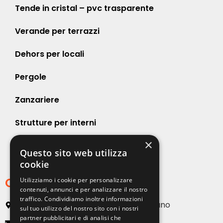
Tende in cristal – pvc trasparente
Verande per terrazzi
Dehors per locali
Pergole
Zanzariere
Strutture per interni
×
Strutture per esterni
Questo sito web utilizza
cookie
Contatti
Utilizziamo i cookie per personalizzare
contenuti, annunci e per analizzare il nostro
traffico. Condividiamo inoltre informazioni
Via Emilia, 13 20090 Buccinasco – Milano
sul tuo utilizzo del nostro sito con i nostri
partner pubblicitari e di analisi che
info@solartendemilano.it