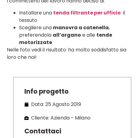
I committenti del lavoro hanno deciso di:
Installare una
tenda filtrante per ufficio
: il
tessuto
Scegliere una
manovra a catenella
,
preferendola
all’argano
e alle
tende
motorizzate
Nelle foto vedi il risultato: ha molto soddisfatto sia
loro che noi!
Info progetto
Data: 25 Agosto 2019
Cliente: Azienda - Milano
Contattaci