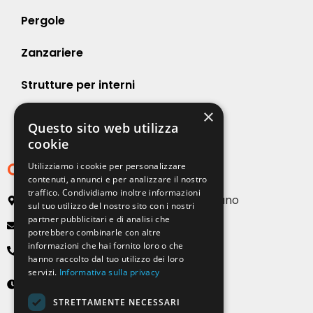
Pergole
Zanzariere
Strutture per interni
×
Strutture per esterni
Questo sito web utilizza
cookie
Contatti
Utilizziamo i cookie per personalizzare
contenuti, annunci e per analizzare il nostro
traffico. Condividiamo inoltre informazioni
Via Emilia, 13 20090 Buccinasco – Milano
sul tuo utilizzo del nostro sito con i nostri
partner pubblicitari e di analisi che
info@solartendemilano.it
potrebbero combinarle con altre
informazioni che hai fornito loro o che
+ 39 0239 931 187
hanno raccolto dal tuo utilizzo dei loro
servizi.
Informativa sulla privacy
Lunedì-Venerdì
8:30 - 12:30 e 14:00 - 18:00
STRETTAMENTE NECESSARI