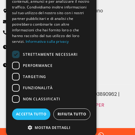
contenuti, annunci e per analizzare il nostro
traffico. Condividiamo inoltre informazioni
Via Emilia, 13 20090 Buccinasco – Milano
sul tuo utilizzo del nostro sito con i nostri
partner pubblicitari e di analisi che
info@solartendemilano.it
potrebbero combinarle con altre
informazioni che hai fornito loro o che
+ 39 0239 931 187
hanno raccolto dal tuo utilizzo dei loro
servizi.
Informativa sulla privacy
Lunedì-Venerdì
8:30 - 12:30 e 14:00 - 18:00
STRETTAMENTE NECESSARI
Sabato
PERFORMANCE
9:00 - 12:00 (solo su appuntamento)
TARGETING
FUNZIONALITÀ
© 2024 Solartende SRL | P.IVA 07393890962 |
NON CLASSIFICATI
MADE WITH
BY WHITE PAPER
Privacy & Cookie Policy
ACCETTA TUTTO
RIFIUTA TUTTO
MOSTRA DETTAGLI