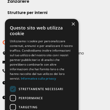
Zanzariere
Strutture per interni
×
Strutture per esterni
Questo sito web utilizza
cookie
Contatti
Utilizziamo i cookie per personalizzare
contenuti, annunci e per analizzare il nostro
traffico. Condividiamo inoltre informazioni
Via Emilia, 13 20090 Buccinasco – Milano
sul tuo utilizzo del nostro sito con i nostri
partner pubblicitari e di analisi che
info@solartendemilano.it
potrebbero combinarle con altre
informazioni che hai fornito loro o che
+ 39 0239 931 187
hanno raccolto dal tuo utilizzo dei loro
servizi.
Informativa sulla privacy
Lunedì-Venerdì
8:30 - 12:30 e 14:00 - 18:00
STRETTAMENTE NECESSARI
Sabato
PERFORMANCE
9:00 - 12:00 (solo su appuntamento)
TARGETING