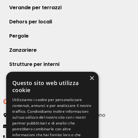
Verande per terrazzi
Dehors per locali
Pergole
Zanzariere
Strutture per interni
×
Strutture per esterni
Questo sito web utilizza
cookie
Contatti
Utilizziamo i cookie per personalizzare
contenuti, annunci e per analizzare il nostro
traffico. Condividiamo inoltre informazioni
Via Emilia, 13 20090 Buccinasco – Milano
sul tuo utilizzo del nostro sito con i nostri
partner pubblicitari e di analisi che
info@solartendemilano.it
potrebbero combinarle con altre
informazioni che hai fornito loro o che
+ 39 0239 931 187