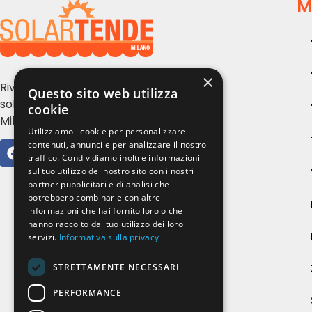
M
×
Rivendita e installazione tende da
Questo sito web utilizza
sole, serramenti e zanzariere a
cookie
Milano e provincia
Utilizziamo i cookie per personalizzare
contenuti, annunci e per analizzare il nostro
traffico. Condividiamo inoltre informazioni
sul tuo utilizzo del nostro sito con i nostri
partner pubblicitari e di analisi che
potrebbero combinarle con altre
informazioni che hai fornito loro o che
hanno raccolto dal tuo utilizzo dei loro
servizi.
Informativa sulla privacy
STRETTAMENTE NECESSARI
PERFORMANCE