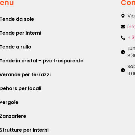
enu
Con
Via
Tende da sole
inf
Tende per interni
+ 3
Tende a rullo
Lu
8:3
Tende in cristal – pvc trasparente
Sa
9:0
Verande per terrazzi
Dehors per locali
Pergole
Zanzariere
Strutture per interni