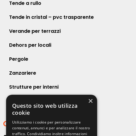
Tende a rullo
Tende in cristal – pvc trasparente
Verande per terrazzi
Dehors per locali
Pergole
Zanzariere
Strutture per interni
×
Strutture per esterni
Questo sito web utilizza
cookie
Contatti
Utilizziamo i cookie per personalizzare
contenuti, annunci e per analizzare il nostro
traffico. Condividiamo inoltre informazioni