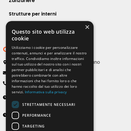
Zanzariere
Strutture per interni
×
Strutture per esterni
Questo sito web utilizza
cookie
Contatti
Utilizziamo i cookie per personalizzare
contenuti, annunci e per analizzare il nostro
traffico. Condividiamo inoltre informazioni
Via Emilia, 13 20090 Buccinasco – Milano
sul tuo utilizzo del nostro sito con i nostri
partner pubblicitari e di analisi che
info@solartendemilano.it
potrebbero combinarle con altre
informazioni che hai fornito loro o che
+ 39 0239 931 187
hanno raccolto dal tuo utilizzo dei loro
servizi.
Informativa sulla privacy
Lunedì-Venerdì
8:30 - 12:30 e 14:00 - 18:00
STRETTAMENTE NECESSARI
Sabato
PERFORMANCE
9:00 - 12:00 (solo su appuntamento)
TARGETING