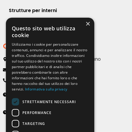
Strutture per interni
×
Strutture per esterni
Questo sito web utilizza
cookie
Contatti
Utilizziamo i cookie per personalizzare
contenuti, annunci e per analizzare il nostro
traffico. Condividiamo inoltre informazioni
Via Emilia, 13 20090 Buccinasco – Milano
sul tuo utilizzo del nostro sito con i nostri
partner pubblicitari e di analisi che
info@solartendemilano.it
potrebbero combinarle con altre
informazioni che hai fornito loro o che
+ 39 0239 931 187
hanno raccolto dal tuo utilizzo dei loro
servizi.
Informativa sulla privacy
Lunedì-Venerdì
8:30 - 12:30 e 14:00 - 18:00
STRETTAMENTE NECESSARI
Sabato
PERFORMANCE
9:00 - 12:00 (solo su appuntamento)
TARGETING