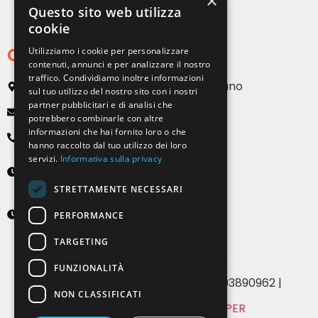
×
Strutture per esterni
Questo sito web utilizza
cookie
Contatti
Utilizziamo i cookie per personalizzare
contenuti, annunci e per analizzare il nostro
traffico. Condividiamo inoltre informazioni
Via Emilia, 13 20090 Buccinasco – Milano
sul tuo utilizzo del nostro sito con i nostri
partner pubblicitari e di analisi che
info@solartendemilano.it
potrebbero combinarle con altre
informazioni che hai fornito loro o che
+ 39 0239 931 187
hanno raccolto dal tuo utilizzo dei loro
servizi.
Informativa sulla privacy
Lunedì-Venerdì
8:30 - 12:30 e 14:00 - 18:00
STRETTAMENTE NECESSARI
Sabato
PERFORMANCE
9:00 - 12:00 (solo su appuntamento)
TARGETING
FUNZIONALITÀ
© 2024 Solartende SRL | P.IVA 07393890962 |
NON CLASSIFICATI
MADE WITH
BY WHITE PAPER