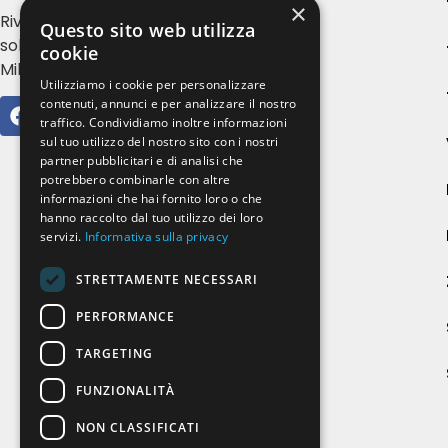
×
Rivendita e installazione tende da
Questo sito web utilizza
sole, serramenti e zanzariere a
cookie
Milano e provincia
Utilizziamo i cookie per personalizzare
contenuti, annunci e per analizzare il nostro
traffico. Condividiamo inoltre informazioni
sul tuo utilizzo del nostro sito con i nostri
partner pubblicitari e di analisi che
potrebbero combinarle con altre
informazioni che hai fornito loro o che
hanno raccolto dal tuo utilizzo dei loro
servizi.
Informativa sulla privacy
STRETTAMENTE NECESSARI
PERFORMANCE
TARGETING
FUNZIONALITÀ
NON CLASSIFICATI