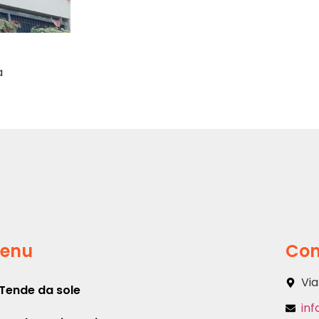
a
enu
Con
Via
Tende da sole
inf