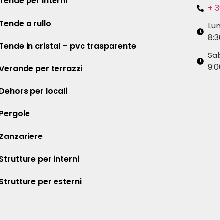
Tende per interni
+ 3
Tende a rullo
Lu
8:3
Tende in cristal – pvc trasparente
Sa
9:0
Verande per terrazzi
Dehors per locali
Pergole
Zanzariere
Strutture per interni
Strutture per esterni