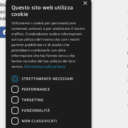
×
Rivendita e installazione tende da
Questo sito web utilizza
sole, serramenti e zanzariere a
cookie
Milano e provincia
Utilizziamo i cookie per personalizzare
contenuti, annunci e per analizzare il nostro
traffico. Condividiamo inoltre informazioni
sul tuo utilizzo del nostro sito con i nostri
partner pubblicitari e di analisi che
potrebbero combinarle con altre
informazioni che hai fornito loro o che
hanno raccolto dal tuo utilizzo dei loro
servizi.
Informativa sulla privacy
STRETTAMENTE NECESSARI
PERFORMANCE
TARGETING
FUNZIONALITÀ
NON CLASSIFICATI