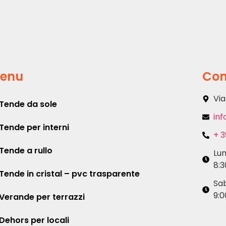
enu
Con
Via
Tende da sole
inf
Tende per interni
+ 3
Tende a rullo
Lu
8:3
Tende in cristal – pvc trasparente
Sa
9:0
Verande per terrazzi
Dehors per locali