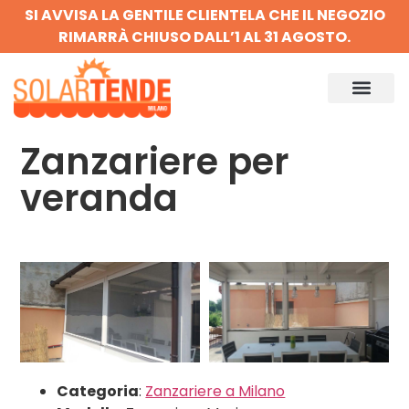
SI AVVISA LA GENTILE CLIENTELA CHE IL NEGOZIO
RIMARRÀ CHIUSO DALL’1 AL 31 AGOSTO.
Zanzariere per
veranda
Categoria
:
Zanzariere a Milano