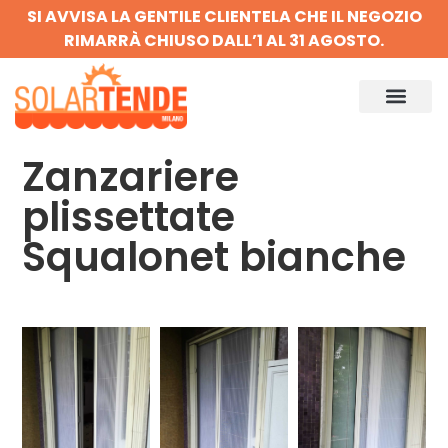
SI AVVISA LA GENTILE CLIENTELA CHE IL NEGOZIO
RIMARRÀ CHIUSO DALL’1 AL 31 AGOSTO.
Zanzariere
plissettate
Squalonet bianche