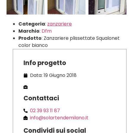
Categoria
:
zanzariere
Marchio
:
Dfm
Prodotto
: Zanzariere plissettate Squalonet
color bianco
Info progetto
Data: 19 Giugno 2018
Contattaci
02 39 93 11 87
info@solartendemilano.it
Condividi sui social