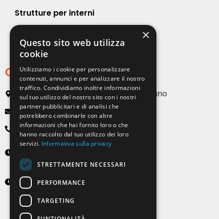
Strutture per interni
×
Strutture per esterni
Questo sito web utilizza
cookie
Contatti
Utilizziamo i cookie per personalizzare
contenuti, annunci e per analizzare il nostro
traffico. Condividiamo inoltre informazioni
Via Emilia, 13 20090 Buccinasco – Milano
sul tuo utilizzo del nostro sito con i nostri
partner pubblicitari e di analisi che
info@solartendemilano.it
potrebbero combinarle con altre
informazioni che hai fornito loro o che
+ 39 0239 931 187
hanno raccolto dal tuo utilizzo dei loro
servizi.
Informativa sulla privacy
Lunedì-Venerdì
8:30 - 12:30 e 14:00 - 18:00
STRETTAMENTE NECESSARI
Sabato
PERFORMANCE
9:00 - 12:00 (solo su appuntamento)
TARGETING
FUNZIONALITÀ