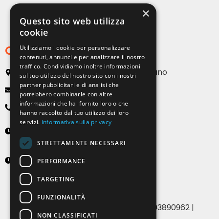
×
Strutture per esterni
Questo sito web utilizza
cookie
Contatti
Utilizziamo i cookie per personalizzare
contenuti, annunci e per analizzare il nostro
traffico. Condividiamo inoltre informazioni
Via Emilia, 13 20090 Buccinasco – Milano
sul tuo utilizzo del nostro sito con i nostri
partner pubblicitari e di analisi che
info@solartendemilano.it
potrebbero combinarle con altre
informazioni che hai fornito loro o che
+ 39 0239 931 187
hanno raccolto dal tuo utilizzo dei loro
servizi.
Informativa sulla privacy
Lunedì-Venerdì
8:30 - 12:30 e 14:00 - 18:00
STRETTAMENTE NECESSARI
Sabato
PERFORMANCE
9:00 - 12:00 (solo su appuntamento)
TARGETING
FUNZIONALITÀ
© 2024 Solartende SRL | P.IVA 07393890962 |
NON CLASSIFICATI