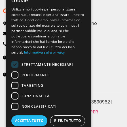
cookie
Contatti
Utilizziamo i cookie per personalizzare
contenuti, annunci e per analizzare il nostro
traffico. Condividiamo inoltre informazioni
Via Emilia, 13 20090 Buccinasco – Milano
sul tuo utilizzo del nostro sito con i nostri
partner pubblicitari e di analisi che
info@solartendemilano.it
potrebbero combinarle con altre
informazioni che hai fornito loro o che
+ 39 0239 931 187
hanno raccolto dal tuo utilizzo dei loro
servizi.
Informativa sulla privacy
Lunedì-Venerdì
8:30 - 12:30 e 14:00 - 18:00
STRETTAMENTE NECESSARI
Sabato
PERFORMANCE
9:00 - 12:00 (solo su appuntamento)
TARGETING
FUNZIONALITÀ
© 2024 Solartende SRL | P.IVA 07393890962 |
NON CLASSIFICATI
MADE WITH
BY WHITE PAPER
Privacy & Cookie Policy
ACCETTA TUTTO
RIFIUTA TUTTO