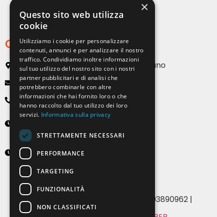
×
Strutture per esterni
Questo sito web utilizza
cookie
Contatti
Utilizziamo i cookie per personalizzare
contenuti, annunci e per analizzare il nostro
traffico. Condividiamo inoltre informazioni
Via Emilia, 13 20090 Buccinasco – Milano
sul tuo utilizzo del nostro sito con i nostri
partner pubblicitari e di analisi che
info@solartendemilano.it
potrebbero combinarle con altre
informazioni che hai fornito loro o che
+ 39 0239 931 187
hanno raccolto dal tuo utilizzo dei loro
servizi.
Informativa sulla privacy
Lunedì-Venerdì
8:30 - 12:30 e 14:00 - 18:00
STRETTAMENTE NECESSARI
Sabato
PERFORMANCE
9:00 - 12:00 (solo su appuntamento)
TARGETING
FUNZIONALITÀ
© 2024 Solartende SRL | P.IVA 07393890962 |
NON CLASSIFICATI
MADE WITH
BY WHITE PAPER