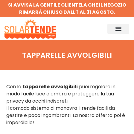
SI AVVISA LA GENTILE CLIENTELA CHE IL NEGOZIO
RIMARRÀ CHIUSO DALL’1 AL 31 AGOSTO.
TAPPARELLE AVVOLGIBILI
Con le
tapparelle avvolgibili
puoi regolare in
modo facile luce e ombra e proteggere la tua
privacy da occhi indiscreti.
Il comodo sistema di manovra li rende facili da
gestire e poco ingombranti. La nostra offerta poi è
imperdibile!