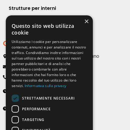
Strutture per interni
×
Strutture per esterni
Questo sito web utilizza
cookie
Contatti
Utilizziamo i cookie per personalizzare
contenuti, annunci e per analizzare il nostro
traffico. Condividiamo inoltre informazioni
Via Emilia, 13 20090 Buccinasco – Milano
sul tuo utilizzo del nostro sito con i nostri
partner pubblicitari e di analisi che
info@solartendemilano.it
potrebbero combinarle con altre
informazioni che hai fornito loro o che
+ 39 0239 931 187
hanno raccolto dal tuo utilizzo dei loro
servizi.
Informativa sulla privacy
Lunedì-Venerdì
8:30 - 12:30 e 14:00 - 18:00
STRETTAMENTE NECESSARI
Sabato
PERFORMANCE
9:00 - 12:00 (solo su appuntamento)
TARGETING