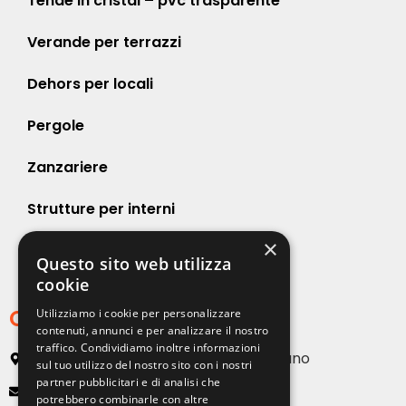
Tende in cristal – pvc trasparente
Verande per terrazzi
Dehors per locali
Pergole
Zanzariere
Strutture per interni
×
Strutture per esterni
Questo sito web utilizza
cookie
Contatti
Utilizziamo i cookie per personalizzare
contenuti, annunci e per analizzare il nostro
traffico. Condividiamo inoltre informazioni
Via Emilia, 13 20090 Buccinasco – Milano
sul tuo utilizzo del nostro sito con i nostri
partner pubblicitari e di analisi che
info@solartendemilano.it
potrebbero combinarle con altre