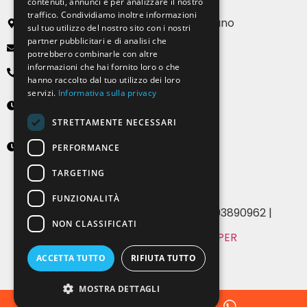
contenuti, annunci e per analizzare il nostro
traffico. Condividiamo inoltre informazioni
Via Emilia, 13 20090 Buccinasco – Milano
sul tuo utilizzo del nostro sito con i nostri
partner pubblicitari e di analisi che
info@solartendemilano.it
potrebbero combinarle con altre
informazioni che hai fornito loro o che
+ 39 0239 931 187
hanno raccolto dal tuo utilizzo dei loro
servizi.
Informativa sulla privacy
Lunedì-Venerdì
8:30 - 12:30 e 14:00 - 18:00
STRETTAMENTE NECESSARI
Sabato
PERFORMANCE
9:00 - 12:00 (solo su appuntamento)
TARGETING
FUNZIONALITÀ
© 2024 Solartende SRL | P.IVA 07393890962 |
NON CLASSIFICATI
MADE WITH
BY WHITE PAPER
Privacy & Cookie Policy
ACCETTA TUTTO
RIFIUTA TUTTO
MOSTRA DETTAGLI