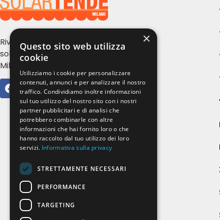
×
Rivendita e installazione tende da
Questo sito web utilizza
sole, serramenti e zanzariere a
cookie
Milano e provincia
Utilizziamo i cookie per personalizzare
contenuti, annunci e per analizzare il nostro
traffico. Condividiamo inoltre informazioni
sul tuo utilizzo del nostro sito con i nostri
partner pubblicitari e di analisi che
potrebbero combinarle con altre
informazioni che hai fornito loro o che
hanno raccolto dal tuo utilizzo dei loro
servizi.
Informativa sulla privacy
STRETTAMENTE NECESSARI
PERFORMANCE
TARGETING