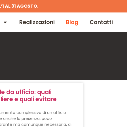
’1 AL 31 AGOSTO.
Realizzazioni
Blog
Contatti
e da ufficio: quali
liere e quali evitare
damento complessivo di un ufficio
de anche la presenza, poco
rante ma comunque necessaria, di