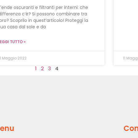
Tende oscuranti e filtranti per interni: che
differenza c’è? Si possono combinare tra
loro? Scoprilo in quest’articolo! Proteggi la
tua casa dal sole e da
LEGGI TUTTO »
11 Maggio 2022
11 Magg
1
2
3
4
enu
Con