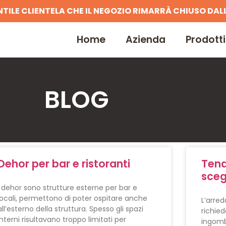
NTILE CLIENTELA CHE IL NEGOZIO RIMARRÀ CHIUSO DALL
Home
Azienda
Prodotti
BLOG
Dehor per bar e ristoranti
Tend
sceg
I dehor sono strutture esterne per bar e
locali, permettono di poter ospitare anche
L’arre
all’esterno della struttura. Spesso gli spazi
richie
interni risultavano troppo limitati per
ingomb