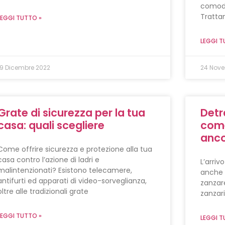
comode
Tratta
LEGGI TUTTO »
LEGGI T
19 Dicembre 2022
24 Nove
Grate di sicurezza per la tua
Detr
casa: quali scegliere
come 
anc
Come offrire sicurezza e protezione alla tua
casa contro l’azione di ladri e
L’arriv
malintenzionati? Esistono telecamere,
anche 
antifurti ed apparati di video-sorveglianza,
zanzare
oltre alle tradizionali grate
zanzari
LEGGI TUTTO »
LEGGI T