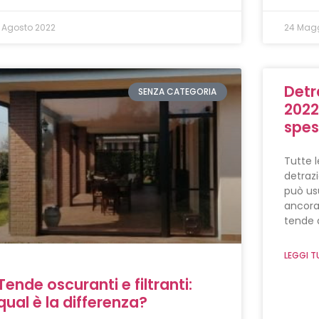
1 Agosto 2022
24 Magg
Detr
SENZA CATEGORIA
2022:
spes
Tutte l
detrazi
può usu
ancora
tende 
LEGGI T
Tende oscuranti e filtranti:
qual è la differenza?